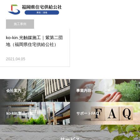
施工事例
ko-kin.光触媒施工｜紫第二団
地（福岡県住宅供給公社）
2021.04.05
会社案内
事業内容
ko-kin.製品一覧
サポートFAQ
サービス