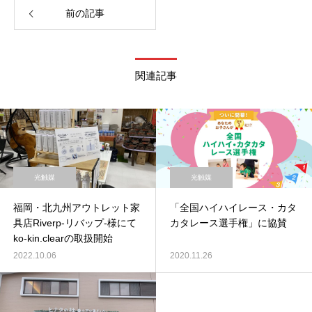
前の記事
関連記事
光触媒
光触媒
福岡・北九州アウトレット家
「全国ハイハイレース・カタ
具店Riverp-リバップ-様にて
カタレース選手権」に協賛
ko-kin.clearの取扱開始
2022.10.06
2020.11.26