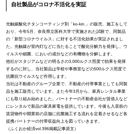
自社製品がコロナ不活化を実証
光触媒酸化チタンコーティング剤「ko-kin.」の販売、施工をして
おり、今年5月、奈良県立医科大学で実施された試験で、同製品
の「新型コロナウイルス」に対する不活化効果が実証されまし
た。光触媒が室内灯などに当たることで酸化分解力を発揮し、ウ
イルスや細菌、においの成分などの有機物を分解します。
他社がスタジアムなどの明るさの3,000ルクス照度で効果を発揮
するのに対し、当社製品は学校や事務室などの500ルクス照度で
抗菌抗ウイルスなど作用します。
当社は不動産のグループ企業で、不動産の付帯事業としても同製
品を施工販売しています。また今年3月から、家具レンタル事業
にも取り組み始めました。パートナーの不動産会社が賃借人など
にレンタルで新品の家具家電を提供しています。今後も入居前の
賃貸物件や開業前の店舗に抗菌施工する流れを定着させるなど各
提携パートナーの付帯収益向上を図っていきます。
（ふくおか経済vol.396掲載記事原文）