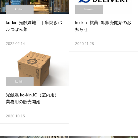
ko-kin.
ko-kin.
ko-kin.光触媒施工｜串焼きバ
ko-kin.-抗菌- 卸販売開始のお
ルつぼみ菜
知らせ
2022.02.14
2020.11.28
ko-kin.
光触媒 ko‐kin.IC（室内用）
業務用の販売開始
2020.10.15