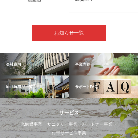
お知らせ一覧
会社案内
事業内容
ko-kin.製品一覧
サポートFAQ
サービス
光触媒事業
サニタリー事業
パートナー事業
付帯サービス事業